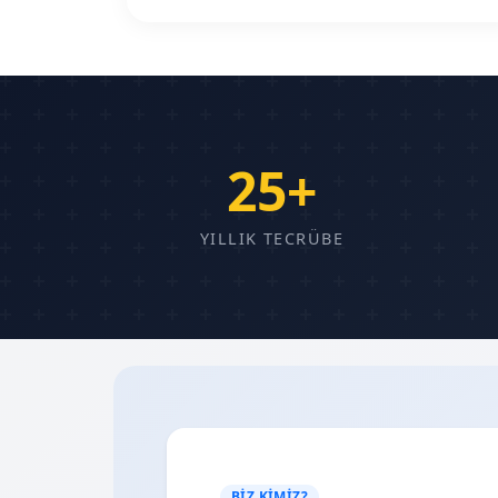
25+
YILLIK TECRÜBE
BIZ KIMIZ?