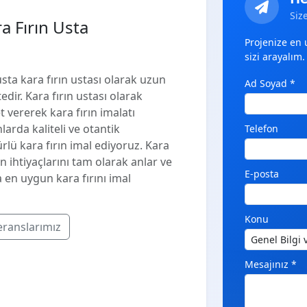
Siz
ra Fırın Usta
Projenize en
sizi arayalım.
 usta kara fırın ustası olarak uzun
Ad Soyad *
dir. Kara fırın ustası olarak
 vererek kara fırın imalatı
larda kaliteli ve otantik
Telefon
ü kara fırın imal ediyoruz. Kara
in ihtiyaçlarını tam olarak anlar ve
E-posta
 en uygun kara fırını imal
Konu
eranslarımız
Mesajınız *