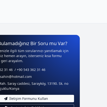
Bulamadığınız Bir Soru mu Var?
enizle ilgili tüm sorularınızı yanıtlamak için
niz hemen arayın, isterseniz kısa formu
 geri arayalım.
2 31 46 / +90 543 362 31 46
n-sahin@hotmail.com
ah. Saray caddesi, Sarayköy, 13190. Sk. no
lçuklu/Konya
İletişim Formunu Kullan