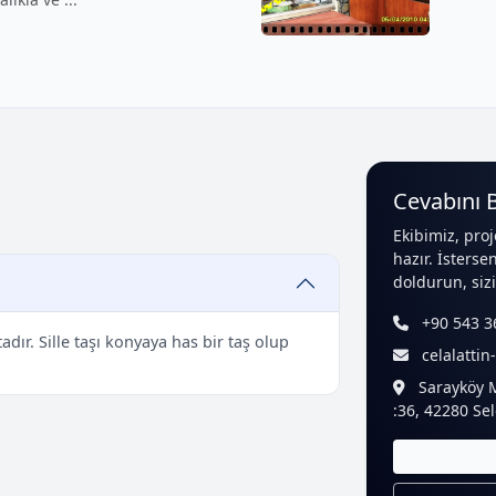
Cevabını 
Ekibimiz, proj
hazır. İsterse
doldurun, sizi
+90 543 36
adır. Sille taşı konyaya has bir taş olup
celalatti
Sarayköy M
:36, 42280 Se