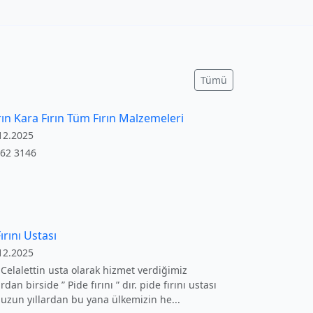
Tümü
rın Kara Fırın Tüm Fırın Malzemeleri
12.2025
362 3146
ırını Ustası
12.2025
ı Celalettin usta olarak hizmet verdiğimiz
dan birside ” Pide fırını ” dır. pide fırını ustası
 uzun yıllardan bu yana ülkemizin he...