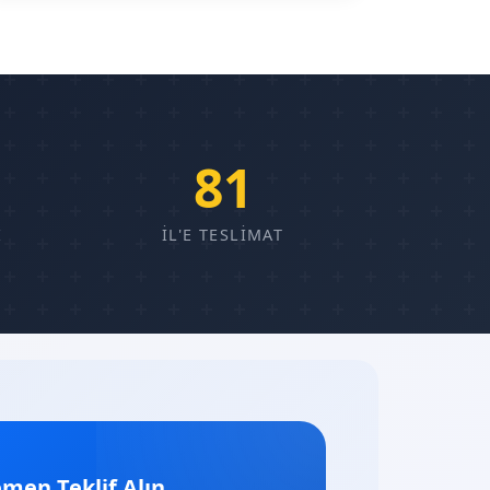
81
E
İL'E TESLIMAT
men Teklif Alın