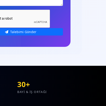
Talebimi Gönder
30+
BAYİ & İŞ ORTAĞI