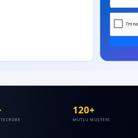
+
120+
K TECRÜBE
MUTLU MÜŞTERİ