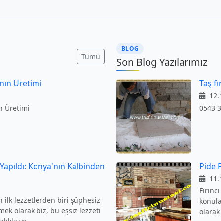
BLOG
Tümü
Son Blog Yazılarımız
ının Üretimi
Taş fı
12.
ın Üretimi
0543 
 Yapıldı: Konya'nın Kalbinden
Pide F
11.
Fırınc
 ilk lezzetlerden biri şüphesiz
konular
mek olarak biz, bu eşsiz lezzeti
olarak
lıkla ve ...