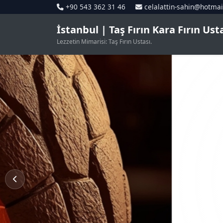
+90 543 362 31 46
celalattin-sahin@hotma
İstanbul | Taş Fırın Kara Fırın Us
Lezzetin Mimarisi: Taş Fırın Ustası.